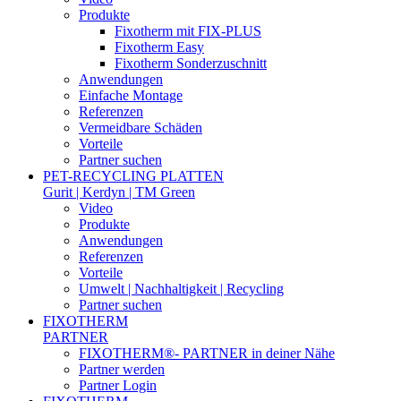
Produkte
Fixotherm mit FIX-PLUS
Fixotherm Easy
Fixotherm Sonderzuschnitt
Anwendungen
Einfache Montage
Referenzen
Vermeidbare Schäden
Vorteile
Partner suchen
PET-RECYCLING PLATTEN
Gurit | Kerdyn | TM Green
Video
Produkte
Anwendungen
Referenzen
Vorteile
Umwelt | Nachhaltigkeit | Recycling
Partner suchen
FIXOTHERM
PARTNER
FIXOTHERM®- PARTNER in deiner Nähe
Partner werden
Partner Login